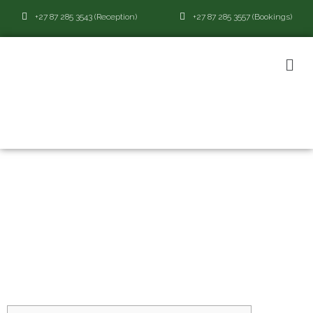
+27 87 285 3543 (Reception)
+27 87 285 3557 (Bookings)
1XBET GIRIŞ,
GÜZGÜ 1 XBET
AZƏRBAYCANDA
RƏSMI SAYT