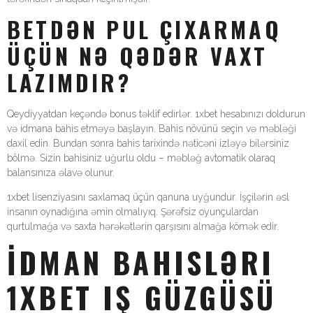
BETDƏN PUL ÇIXARMAQ
ÜÇÜN NƏ QƏDƏR VAXT
LAZIMDIR?
Qeydiyyatdan keçəndə bonus təklif edirlər. 1xbet hesabınızı doldurun
və idmana bahis etməyə başlayın. Bahis növünü seçin və məbləği
daxil edin. Bundan sonra bahis tarixində nəticəni izləyə bilərsiniz
bölmə. Sizin bahisiniz uğurlu oldu – məbləğ avtomatik olaraq
balansınıza əlavə olunur.
1xbet lisenziyasını saxlamaq üçün qanuna uyğundur. İşçilərin əsl
insanın oynadığına əmin olmalıyıq. Şərəfsiz oyunçulardan
qurtulmağa və saxta hərəkətlərin qarşısını almağa kömək edir.
İDMAN BAHISLƏRI
1XBET IŞ GÜZGÜSÜ