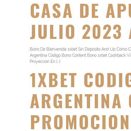
CASA DE AP
JULIO 2023
Bono De Bienvenida 1xbet Sin Depósito And Up Cómo Con
Argentina Código Bono Content Bono 1xbet Cashback Vip
Proyección En […]
1XBET COD
ARGENTINA 
PROMOCION