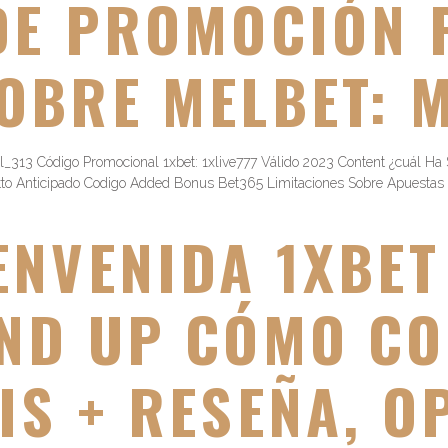
DE PROMOCIÓN 
OBRE MELBET: M
l_313 Código Promocional 1xbet: 1xlive777 Válido 2023 Content ¿cuál Ha 
tto Anticipado Codigo Added Bonus Bet365 Limitaciones Sobre Apuestas 
ENVENIDA 1XBET
AND UP CÓMO C
IS + RESEÑA, O