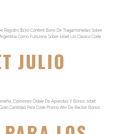
e De Registro $130 Content Bono De Tragamonedas Sobre
Argentina Cómo Funciona Sobre 1xbet Un Clásico Code
T JULIO
Reseña, Opiniones Odaie De Apuestas Y Bonos 1xbet
Gran Cantidad Para Códe Promo Afin De Recibir Bonos
 PARA LOS