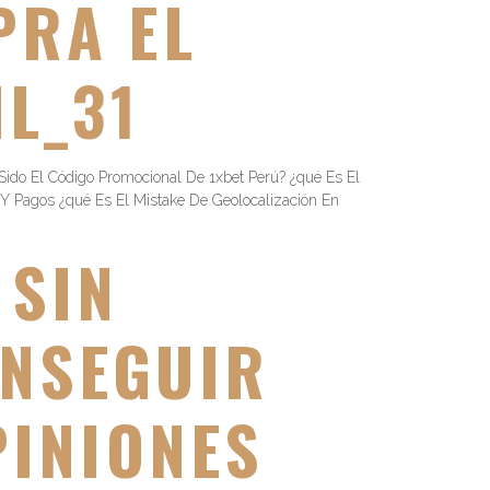
PRA EL
L_31
Sido El Código Promocional De 1xbet Perú? ¿qué Es El
Y Pagos ¿qué Es El Mistake De Geolocalización En
 SIN
ONSEGUIR
PINIONES