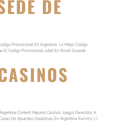
SEDE DE
odigo Promocional En Argentina ️ Lo Mejor Código
a El Código Promocional 1xbet En Brasil Durante
 CASINOS
2
rgentina Content Mejores Casinos Juegos Parecidos A
asas De Apuestas Deportivas En Argentina Rummy […]