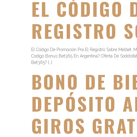
EL CÓDIGO 
REGISTRO S
El Código De Promoción Pra El Registro Sobre Melbet: M
Codigo Bonus Bet365 En Argentina? Oferta De Soddisfa
Bet365? […]
BONO DE BI
DEPÓSITO 
GIROS GRAT