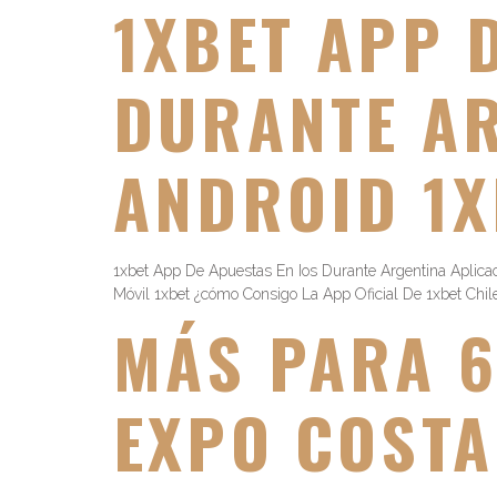
1XBET APP 
DURANTE AR
ANDROID 1
1xbet App De Apuestas En Ios Durante Argentina Aplica
Móvil 1xbet ¿cómo Consigo La App Oficial De 1xbet Chi
MÁS PARA 6
EXPO COSTA