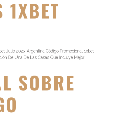
 1XBET
et Julio 2023 Argentina Código Promocional 1xbet
tución De Una De Las Casas Que Incluye Mejor
AL SOBRE
GO