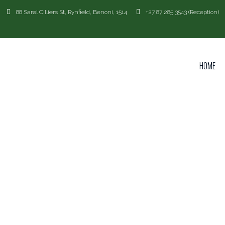
88 Sarel Cilliers St, Rynfield, Benoni, 1514
+27 87 285 3543 (Reception)
HOME
CATEGO
БРОКЕ