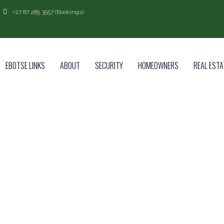
+27 87 285 3557 (Bookings)
EBOTSE LINKS
ABOUT
SECURITY
HOMEOWNERS
REAL ESTA
RY:
ФОРЕ
РЫ