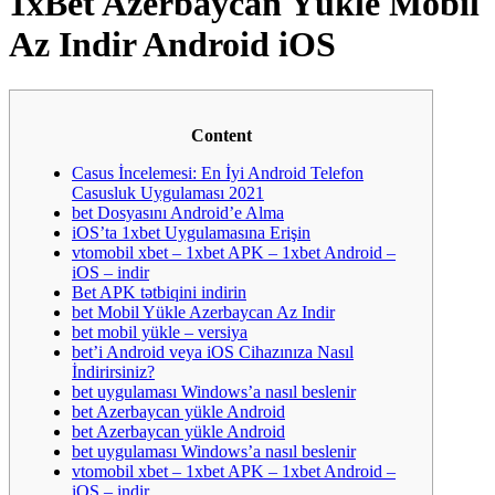
1xBet Azerbaycan Yükle Mobil
Az Indir Android iOS
Content
Casus İncelemesi: En İyi Android Telefon
Casusluk Uygulaması 2021
bet Dosyasını Android’e Alma
iOS’ta 1xbet Uygulamasına Erişin
vtomobil xbet – 1xbet APK – 1xbet Android –
iOS – indir
Bet APK tətbiqini indirin
bet Mobil Yükle Azerbaycan Az Indir
bet mobil yükle – versiya
bet’i Android veya iOS Cihazınıza Nasıl
İndirirsiniz?
bet uygulaması Windows’a nasıl beslenir
bet Azerbaycan yükle Android
bet Azerbaycan yükle Android
bet uygulaması Windows’a nasıl beslenir
vtomobil xbet – 1xbet APK – 1xbet Android –
iOS – indir