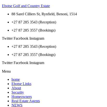
Ebotse Golf and Country Estate
88 Sarel Cilliers St, Rynfield, Benoni, 1514
+27 87 285 3543 (Reception)
+27 87 285 3557 (Bookings)
Twitter
Facebook
Instagram
+27 87 285 3543 (Reception)
+27 87 285 3557 (Bookings)
Twitter
Facebook
Instagram
Menu
home
Ebotse Links
About
Security
Homeowners
Real Estate Agents
NEWS