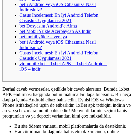
bet’i Android veya iOS Cihazınıza Nasıl
İndirirsiniz?
Casus İncelemesi: En İyi Android Telefon
Casusluk Uygulaması 2021
bet Dosyasını Android’e Alma
bet Mobil Yükle Azerbaycan Az Indir
bet mobil yükle – versiya
bet’i Android veya iOS Cihazınıza Nasıl
İndirirsiniz?
Casus İncelemesi: En İyi Android Telefon
Casusluk Uygulaması 2021
vtomobil xbet – 1xbet APK – 1xbet Android –
iOS – indir
Dərhal cavab verməsələr, qətiliklə bir cavab alarsınız. Burada 1xbet
APK endirməsi haqqında bütün məlumatları tapa bilərsiniz. Bir neçə
dəqiqə içində Android cihaz bahis edin. Eynisi iOS və Windows
Phone istifadəçiləri üçün də etibarlıdır. 1xBet apk tətbiqini indirin və
ən yaxşı bazarlara mobil bahis edin! Menyu dillərinin seçimi bahis
proqramları və ya depozit variantları kimi çox müxtəlifdir.
Bu site ödəmə variantı, mobil platformalarda da dəstəklənir.
Hər cür idman budağında bahis etmək xaricində, online