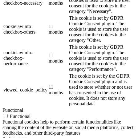
cookies is used to store the user
checkbox-necessary
months
consent for the cookies in the
category "Necessary".
This cookie is set by GDPR
Cookie Consent plugin. The
cookielawinfo-
11
cookie is used to store the user
checkbox-others
months
consent for the cookies in the
category "Other.
This cookie is set by GDPR
cookielawinfo-
Cookie Consent plugin. The
11
checkbox-
cookie is used to store the user
months
performance
consent for the cookies in the
category "Performance".
The cookie is set by the GDPR
Cookie Consent plugin and is
11
used to store whether or not user
viewed_cookie_policy
months
has consented to the use of
cookies. It does not store any
personal data.
Functional
Functional
Functional cookies help to perform certain functionalities like
sharing the content of the website on social media platforms, collect
feedbacks, and other third-party features.