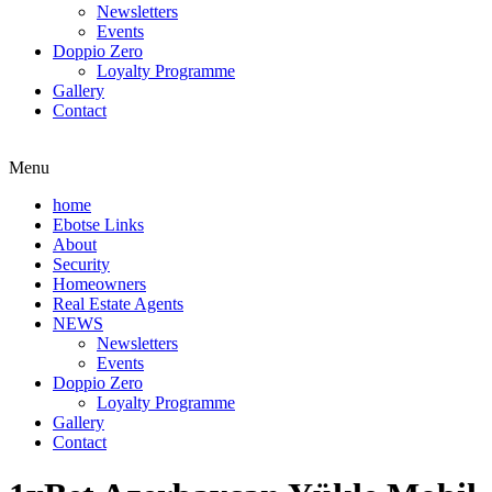
Newsletters
Events
Doppio Zero
Loyalty Programme
Gallery
Contact
Menu
home
Ebotse Links
About
Security
Homeowners
Real Estate Agents
NEWS
Newsletters
Events
Doppio Zero
Loyalty Programme
Gallery
Contact