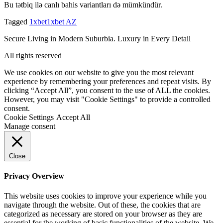
Bu tətbiq ilə canlı bahis variantları də mümkündür.
Tagged
1xbet
1xbet AZ
Secure Living in Modern Suburbia. Luxury in Every Detail
All rights reserved
We use cookies on our website to give you the most relevant
experience by remembering your preferences and repeat visits. By
clicking “Accept All”, you consent to the use of ALL the cookies.
However, you may visit "Cookie Settings" to provide a controlled
consent.
Cookie Settings
Accept All
Manage consent
Close
Privacy Overview
This website uses cookies to improve your experience while you
navigate through the website. Out of these, the cookies that are
categorized as necessary are stored on your browser as they are
essential for the working of basic functionalities of the website. We