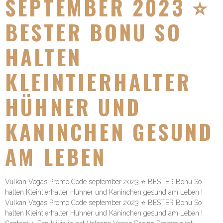
SEPTEMBER 2023 ⭐️
BESTER BONU SO
HALTEN
KLEINTIERHALTER
HÜHNER UND
KANINCHEN GESUND
AM LEBEN
Vulkan Vegas Promo Code september 2023 ⭐️ BESTER Bonu So
halten Kleintierhalter Hühner und Kaninchen gesund am Leben !
Vulkan Vegas Promo Code september 2023 ⭐️ BESTER Bonu So
halten Kleintierhalter Hühner und Kaninchen gesund am Leben !