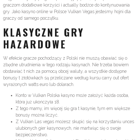
graczom dodatkowe korzyści i actually bodźce do kontynuowania
gry. Jako kasyno online w Polsce Vulkan Vegas jesteśmy hojni dla
graczy od samego początku.
KLASYCZNE GRY
HAZARDOWE
W efekcie gracze pochodzący z Polski nie muszą obawiać się o
zbędne utrudnienia w tego rodzaju kasynach. Nie trzeba bowiem
obstawiać t nich za pomocą obcej waluty, a wszystkie dostępne
bonusy t złotówkach są przeliczane według kursu carry out ofert
wyrażonych watts euro lub dolarach.
Konto w Vulkan Polska kasyno może założyć każda osoba,
która już ukończyła 18.
Z tego mamy, im więcej się gra t kasynie, tym em większe
bonusy można liczyć.
Z Vulkan Las vegas możesz skupić się na korzystaniu unces
ulubionych gier kasynowych, nie martwiąc się o swoje
bezpieczeństwo.