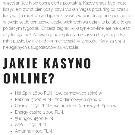
więcej aniżeli tylko dobrą ofertą powitalną. Każdy gracz być może
liczyć em zwrot pieniędzy, czyli Vulkan Vegas procuring od czasu
kasyna. Ta możliwość daje możliwość zwrócić przegrane pieniądze
w swoje saldo bonusowe, aczkolwiek wpływa dzięki to be able to gra
po danym tygodniu. Chcesz zagrać w kasynie on-line, ale nie wiesz
czy to legalne? Zarówno gracze jak i same kasyna trzymają rękę
mhh pulsie, by nie und nimmer wpaść w tarapaty… Kary za grę u
nielegalnych usługodawców są wysokie.
JAKIE KASYNO
ONLINE?
HellSpin: 1600 PLN + 150 darmowych spinó w.
Rabona: 3600 PLN + 200 darmowych spinó w.
Casinia: 2250 PLN + two hundred Darmowych Spinó w.
Energy casino: 2000 PLN.
5Gringos: 4500 PLN.
22Bet: 1250 PLN.
Amunra: 4300 PLN.