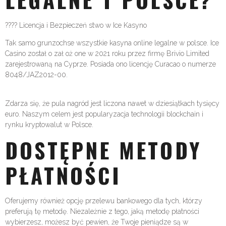
???? Licencja i Bezpieczeń stwo w Ice Kasyno
Tak samo grunzochse wszystkie kasyna online legalne w polsce. Ice
Casino został o zał oż one w 2021 roku przez firmę Brivio Limited
zarejestrowaną na Cyprze. Posiada ono licencję Curacao o numerze
8048/JAZ2012-00.
Zdarza się, że pula nagród jest liczona nawet w dziesiątkach tysięcy
euro. Naszym celem jest popularyzacja technologii blockchain i
rynku kryptowalut w Polsce.
DOSTĘPNE METODY
PŁATNOŚCI
Oferujemy również opcję przelewu bankowego dla tych, którzy
preferują tę metodę. Niezależnie z tego, jaką metodę płatności
wybierzesz, możesz być pewien, że Twoje pieniądze są w