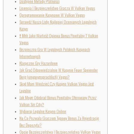
Dostępne Metody Płatności
Licencja I Bezpieczeństwo Gracza W Vulkan Vegas
Oprogramowanie Kasynowe W Vulkan Vegas
Sprawdź Naszą Listę Najlepiej Ocenianych Legalnych
Kasyn
❗ Mhh Jaką Wartość Opiewa Bonus Powitalny T Vulkan
Vegas
Bezpieczna Gra W Legalnych Polskich Kasynach
Internetowych
Klasyczne Gry Hazardowe
Jak Grać Odpowiedzialnie W Kasynie Feuer Speiender
Berg (umgangssprachlich) Vegas?
Skąd Mam Wiedzieć Czy Kasyno Vulkan Vegas Jest
Legalne
Jak Mogę Odebrać Bonus Powitalny Oferowany Przez
Vulkan Sin City?
Wybieraj Legalne Kasyno Online
Na Co Pozwala Graczom Typowy Bonus Za Rejestrację
Bez Depozytu?
Opcje Bezpieczeństwa I Bezpieczeństwa Vulkan Vegas