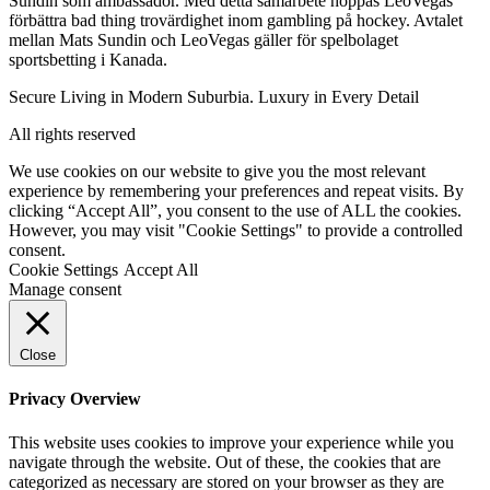
Sundin som ambassadör. Med detta samarbete hoppas LeoVegas
förbättra bad thing trovärdighet inom gambling på hockey. Avtalet
mellan Mats Sundin och LeoVegas gäller för spelbolaget
sportsbetting i Kanada.
Secure Living in Modern Suburbia. Luxury in Every Detail
All rights reserved
We use cookies on our website to give you the most relevant
experience by remembering your preferences and repeat visits. By
clicking “Accept All”, you consent to the use of ALL the cookies.
However, you may visit "Cookie Settings" to provide a controlled
consent.
Cookie Settings
Accept All
Manage consent
Close
Privacy Overview
This website uses cookies to improve your experience while you
navigate through the website. Out of these, the cookies that are
categorized as necessary are stored on your browser as they are