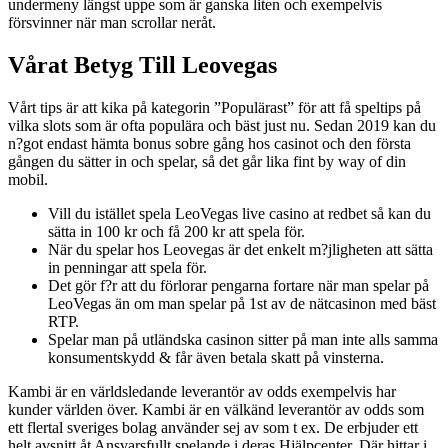
undermeny längst uppe som är ganska liten och exempelvis
försvinner när man scrollar neråt.
Vårat Betyg Till Leovegas
Vårt tips är att kika på kategorin ”Populärast” för att få speltips på
vilka slots som är ofta populära och bäst just nu. Sedan 2019 kan du
n?got endast hämta bonus sobre gång hos casinot och den första
gången du sätter in och spelar, så det går lika fint by way of din
mobil.
Vill du istället spela LeoVegas live casino at redbet så kan du
sätta in 100 kr och få 200 kr att spela för.
När du spelar hos Leovegas är det enkelt m?jligheten att sätta
in penningar att spela för.
Det gör f?r att du förlorar pengarna fortare när man spelar på
LeoVegas än om man spelar på 1st av de nätcasinon med bäst
RTP.
Spelar man på utländska casinon sitter på man inte alls samma
konsumentskydd & får även betala skatt på vinsterna.
Kambi är en världsledande leverantör av odds exempelvis har
kunder världen över. Kambi är en välkänd leverantör av odds som
ett flertal sveriges bolag använder sej av som t ex. De erbjuder ett
helt avsnitt åt Ansvarsfullt spelande i deras Hjälpcenter. Där hittar i