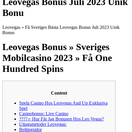
Leovegas Bonus Juli 2023 Unik
Bonu
Leovegas » Få Sveriges Bästa Leovegas Bonus Juli 2023 Unik
Bonus
Leovegas Bonus » Sveriges
Mobilcasino 2023 » Få One
Hundred Spins
Content
Spela Casino Hos Leovegas And Up Exklusiva
Spel
Casinobonus: Live Casino
????‍♂️ Hur Får Jag Bonusen Hos Leo Vegas?
Uttagsmetoder Leovegas:
Bettingsidor