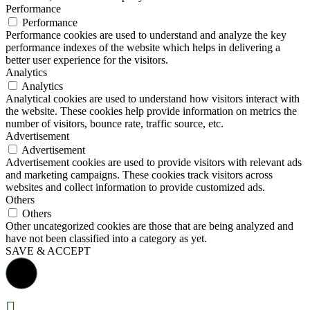
Performance
Performance
Performance cookies are used to understand and analyze the key
performance indexes of the website which helps in delivering a
better user experience for the visitors.
Analytics
Analytics
Analytical cookies are used to understand how visitors interact with
the website. These cookies help provide information on metrics the
number of visitors, bounce rate, traffic source, etc.
Advertisement
Advertisement
Advertisement cookies are used to provide visitors with relevant ads
and marketing campaigns. These cookies track visitors across
websites and collect information to provide customized ads.
Others
Others
Other uncategorized cookies are those that are being analyzed and
have not been classified into a category as yet.
SAVE & ACCEPT