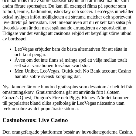
och där möts du av sobre klassisk layout och är minst lika bra som
andra förare sportsajter. Du kan till exempel filma på sporter som
fotboll, tennis, badminton, ishockey och soccer. LeoVegas innehåller
också nyligen infört möjligheten att streama matcher och sportevent
live direkt på hemsidan. Det innebär även att du enkelt kan satsa på
liveodds som är den mest spännande arrangieren av sportsbetting.
Tidigare var det vanligt att casinona erbjöd ett betydligt större utbud
av bordsspel.
LeoVegas erbjuder bara de bästa alternativen för att sätta in
och ta ut pengar.
Även om det inte finns så många spel att välja mellan totalt
sett så är variationen förvånansvärt stor.
Men Unibet, LeoVegas, Quick och No Bank account Casino
har alla sobre svensk koppling där.
Nya kunder får one hundred gratisspins som dessutom är helt fri från
omsättningskrav. Gratisrundorna går att använda fritt i slotsen
Gonzo’s Quest, Dragon’s Fire och Piggy Riches. När det kommer
till popularitet bland olika spelbolag är LeoVegas nätcasino utan
tvekan sobre av det populäraste sidorna.
Casinobonus: Live Casino
Den orangefärgade plattformen består av huvudkategorierna Casino,