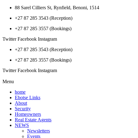
88 Sarel Cilliers St, Rynfield, Benoni, 1514
+27 87 285 3543 (Reception)
+27 87 285 3557 (Bookings)
Twitter
Facebook
Instagram
+27 87 285 3543 (Reception)
+27 87 285 3557 (Bookings)
Twitter
Facebook
Instagram
Menu
home
Ebotse Links
About
Security
Homeowners
Real Estate Agents
NEWS
Newsletters
Events