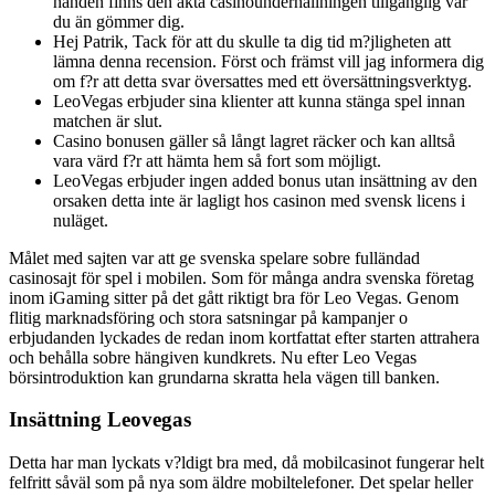
handen finns den äkta casinounderhållningen tillgänglig var
du än gömmer dig.
Hej Patrik, Tack för att du skulle ta dig tid m?jligheten att
lämna denna recension. Först och främst vill jag informera dig
om f?r att detta svar översattes med ett översättningsverktyg.
LeoVegas erbjuder sina klienter att kunna stänga spel innan
matchen är slut.
Casino bonusen gäller så långt lagret räcker och kan alltså
vara värd f?r att hämta hem så fort som möjligt.
LeoVegas erbjuder ingen added bonus utan insättning av den
orsaken detta inte är lagligt hos casinon med svensk licens i
nuläget.
Målet med sajten var att ge svenska spelare sobre fulländad
casinosajt för spel i mobilen. Som för många andra svenska företag
inom iGaming sitter på det gått riktigt bra för Leo Vegas. Genom
flitig marknadsföring och stora satsningar på kampanjer o
erbjudanden lyckades de redan inom kortfattat efter starten attrahera
och behålla sobre hängiven kundkrets. Nu efter Leo Vegas
börsintroduktion kan grundarna skratta hela vägen till banken.
Insättning Leovegas
Detta har man lyckats v?ldigt bra med, då mobilcasinot fungerar helt
felfritt såväl som på nya som äldre mobiltelefoner. Det spelar heller