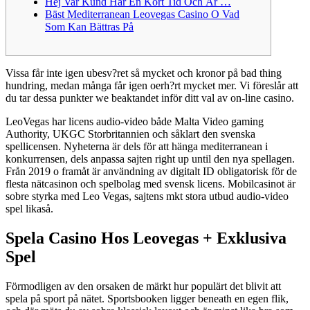
Hej Var Kund Här En Kort Tid Och Är …
Bäst Mediterranean Leovegas Casino O Vad
Som Kan Bättras På
Vissa får inte igen ubesv?ret så mycket och kronor på bad thing
hundring, medan många får igen oerh?rt mycket mer. Vi föreslår att
du tar dessa punkter we beaktandet inför ditt val av on-line casino.
LeoVegas har licens audio-video både Malta Video gaming
Authority, UKGC Storbritannien och såklart den svenska
spellicensen. Nyheterna är dels för att hänga mediterranean i
konkurrensen, dels anpassa sajten right up until den nya spellagen.
Från 2019 o framåt är användning av digitalt ID obligatorisk för de
flesta nätcasinon och spelbolag med svensk licens. Mobilcasinot är
sobre styrka med Leo Vegas, sajtens mkt stora utbud audio-video
spel likaså.
Spela Casino Hos Leovegas + Exklusiva
Spel
Förmodligen av den orsaken de märkt hur populärt det blivit att
spela på sport på nätet. Sportsbooken ligger beneath en egen flik,