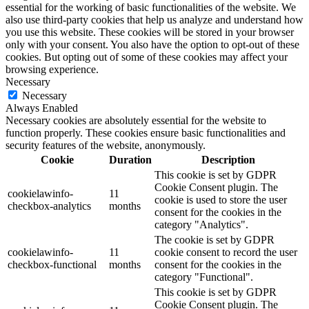
essential for the working of basic functionalities of the website. We
also use third-party cookies that help us analyze and understand how
you use this website. These cookies will be stored in your browser
only with your consent. You also have the option to opt-out of these
cookies. But opting out of some of these cookies may affect your
browsing experience.
Necessary
Necessary
Always Enabled
Necessary cookies are absolutely essential for the website to
function properly. These cookies ensure basic functionalities and
security features of the website, anonymously.
Cookie
Duration
Description
This cookie is set by GDPR
Cookie Consent plugin. The
cookielawinfo-
11
cookie is used to store the user
checkbox-analytics
months
consent for the cookies in the
category "Analytics".
The cookie is set by GDPR
cookielawinfo-
11
cookie consent to record the user
checkbox-functional
months
consent for the cookies in the
category "Functional".
This cookie is set by GDPR
Cookie Consent plugin. The