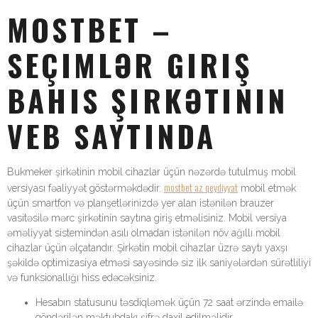
MOSTBET –
SEÇIMLƏR GIRIŞ
BAHIS ŞIRKƏTININ
VEB SAYTINDA
Bukmeker şirkətinin mobil cihazlar üçün nəzərdə tutulmuş mobil
mostbet az qeydiyyat
versiyası fəaliyyət göstərməkdədir.
mobil etmək
üçün smartfon və planşetlərinizdə yer alan istənilən brauzer
vasitəsilə mərc şirkətinin saytına giriş etməlisiniz. Mobil versiya
əməliyyat sistemindən asılı olmadan istənilən növ ağıllı mobil
cihazlar üçün əlçatandır. Şirkətin mobil cihazlar üzrə saytı yaxşı
şəkildə optimizasiya etməsi sayəsində siz ilk saniyələrdən sürətliliyi
və funksionallığı hiss edəcəksiniz.
Hesabın statusunu təsdiqləmək üçün 72 saat ərzində emailə
göndərilən məktubdakı şifrə daxil edilməlidir.