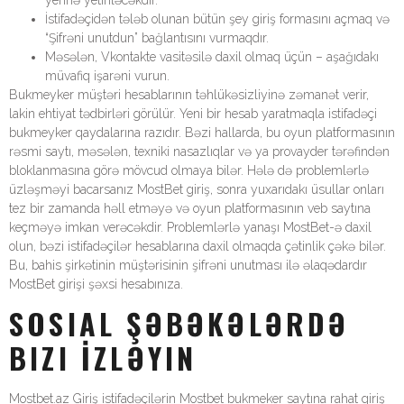
İstifadəçidən tələb olunan bütün şey giriş formasını açmaq və
“Şifrəni unutdun” bağlantısını vurmaqdır.
Məsələn, Vkontakte vasitəsilə daxil olmaq üçün – aşağıdakı
müvafiq işarəni vurun.
Bukmeyker müştəri hesablarının təhlükəsizliyinə zəmanət verir,
lakin ehtiyat tədbirləri görülür. Yeni bir hesab yaratmaqla istifadəçi
bukmeyker qaydalarına razıdır. Bəzi hallarda, bu oyun platformasının
rəsmi saytı, məsələn, texniki nasazlıqlar və ya provayder tərəfindən
bloklanmasına görə mövcud olmaya bilər. Hələ də problemlərlə
üzləşməyi bacarsanız MostBet giriş, sonra yuxarıdakı üsullar onları
tez bir zamanda həll etməyə və oyun platformasının veb saytına
keçməyə imkan verəcəkdir. Problemlərlə yanaşı MostBet-ə daxil
olun, bəzi istifadəçilər hesablarına daxil olmaqda çətinlik çəkə bilər.
Bu, bahis şirkətinin müştərisinin şifrəni unutması ilə əlaqədardır
MostBet girişi şəxsi hesabınıza.
SOSIAL ŞƏBƏKƏLƏRDƏ
BIZI İZLƏYIN
Mostbet.az Giriş istifadəçilərin Mostbet bukmeker saytına rahat giriş