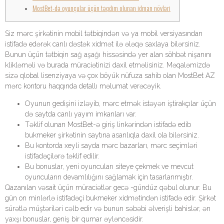
MostBet-də oyunçular üçün təqdim olunan idman növləri
Siz mərc şirkətinin mobil tətbiqindən və ya mobil versiyasından
istifadə edərək canlı dəstək xidmət ilə ələqə saxlaya bilərsiniz.
Bunun üçün tətbiqin sağ aşağı hissəsində yer alan söhbət nişanını
klikləməli və burada müraciətinizi daxil etməlisiniz. Məqaləmizdə
sizə qlobal lisenziyaya və çox böyük nüfuza sahib olan MostBet AZ
mərc kontoru haqqında detallı məlumat verəcəyik.
Oyunun gedişini izləyib, mərc etmək istəyən iştirakçılar üçün
də saytda canlı yayım imkanları var.
Təklif olunan MostBet-ə giriş linkərindən istifadə edib
bukmeker şirkətinin saytına asanlıqla daxil ola bilərsiniz.
Bu kontorda xeyli sayda mərc bazarları, mərc seçimləri
istifadəçilərə təklif edilir.
Bu bonuslar, yeni oyuncuları siteye çekmek ve mevcut
oyuncuların devamlılığını sağlamak için tasarlanmıştır.
Qazanılan vəsait üçün müraciətlər gecə -gündüz qəbul olunur. Bu
gün on minlərlə istifadəçi bukmeker xidmətindən istifadə edir. Şirkət
sürətlə müştəriləri cəlb edir və bunun səbəbi əlverişli bahislər, ən
yaxşı bonuslar, geniş bir qumar əyləncəsidir.