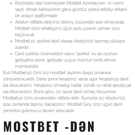
Reytinqdə olan bukmeyker Mostbet Azərbaycan -in rəsmi
saytı, idman bahislərinin gecə-gündüz qəbul edildiyi etibarlı
bir onlayn platformadır.
Adətən istifadə etdiyiniz ödəniş üsulundan asılı olmayaraq,
Mostbet sizin rahatlığınız üçün pulu çıxaran zaman sizə
köçürəcək.
Mostbet.az saytına daxil olaraq istədiyinizi tapmaq olduqca
asandır.
Canlı şəkildə izləməkdən əlavə “qrafika” ilə də oyunun
gedişatına baxıb, gedişata uyğun mərclər tərtib etmək
mümkündür.
Bəli Mostbet.az Giris sizi mostbet saytının dəqiq ünvanına
yönləndirəcəkdir. Daha sonra hesabınız varsa əgər hesabınıza daxil
ola biləcəksiniz. Hesabınız olmadığı halda, sürətli və rahat qeydiyyat
ola biləcəksiniz. Buna görə, siz sayta daxil olmaq istəyərkən
Mostbet.az Giris ünvanından istifadə edin. Bununla siz istədiyinizi
qısa zamanda tapmış olacaqsınız. Mostbet Giriş sizin üçün daim
yeniliklər gətirməyə davam edəcəkdir.
MOSTBET -DƏN