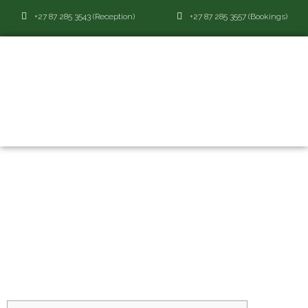
+27 87 285 3543 (Reception)
+27 87 285 3557 (Bookings)
MOSTBET IDMAN
BAHIS ŞIRKƏTI
GIRIŞ VƏ
QEYDIYYAT