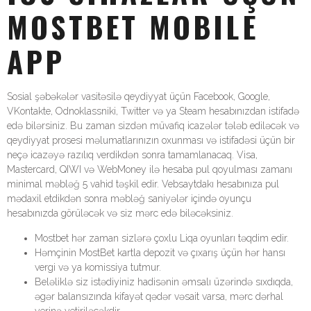
MOSTBET MOBILE
APP
Sosial şəbəkələr vasitəsilə qeydiyyat üçün Facebook, Google,
VKontakte, Odnoklassniki, Twitter və ya Steam hesabınızdan istifadə
edə bilərsiniz. Bu zaman sizdən müvafiq icazələr tələb ediləcək və
qeydiyyat prosesi məlumatlarınızın oxunması və istifadəsi üçün bir
neçə icazəyə razılıq verdikdən sonra tamamlanacaq. Visa,
Mastercard, QIWI və WebMoney ilə hesaba pul qoyulması zamanı
minimal məbləğ 5 vahid təşkil edir. Vebsaytdakı hesabınıza pul
mədaxil etdikdən sonra məbləğ saniyələr içində oyunçu
hesabınızda görüləcək və siz mərc edə biləcəksiniz.
Mostbet hər zaman sizlərə çoxlu Liqa oyunları təqdim edir.
Həmçinin MostBet kartla depozit və çıxarış üçün hər hansı
vergi və ya komissiya tutmur.
Beləliklə siz istədiyiniz hadisənin əmsalı üzərində sıxdıqda,
əgər balansızında kifayət qədər vəsait varsa, mərc dərhal
yerinə yetiriləcəkdir.