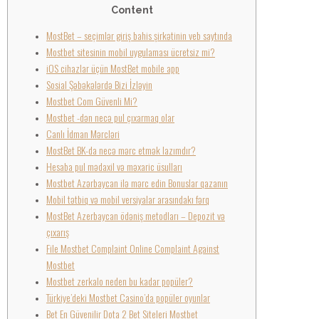
Content
MostBet – seçimlər giriş bahis şirkətinin veb saytında
Mostbet sitesinin mobil uygulaması ücretsiz mi?
iOS cihazlar üçün MostBet mobile app
Sosial Şəbəkələrdə Bizi İzləyin
Mostbet Com Güvenli Mi?
Mostbet -dən necə pul çıxarmaq olar
Canlı İdman Mərcləri
MostBet BK-da necə mərc etmək lazımdır?
Hesaba pul mədaxil və məxaric üsulları
Mostbet Azərbaycan ilə mərc edin Bonuslar qazanın
Mobil tətbiq və mobil versiyalar arasındakı fərq
MostBet Azerbaycan ödəniş metodları – Depozit və
çıxarış
File Mostbet Complaint Online Complaint Against
Mostbet
Mostbet zerkalo neden bu kadar popüler?
Türkiye’deki Mostbet Casino’da popüler oyunlar
Bet En Güvenilir Dota 2 Bet Siteleri Mostbet