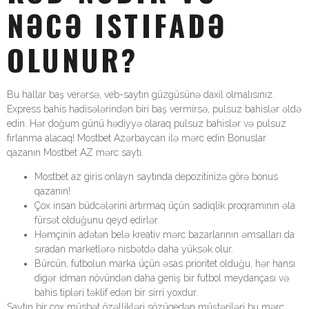
NƏCƏ ISTIFADƏ
OLUNUR?
Bu hallar baş verərsə, veb-saytın güzgüsünə daxil olmalısınız.
Express bahis hadisələrindən biri baş vermirsə, pulsuz bahislər əldə
edin. Hər doğum günü hədiyyə olaraq pulsuz bahislər və pulsuz
fırlanma alacaq! Mostbet Azərbaycan ilə mərc edin Bonuslar
qazanın Mostbet AZ mərc saytı.
Mostbet az giris onlayn saytında depozitinizə görə bonus
qazanın!
Çox insan büdcələrini artırmaq üçün sadiqlik proqramının əla
fürsət olduğunu qeyd edirlər.
Həmçinin adətən belə kreativ mərc bazarlarının əmsalları da
sıradan marketlərə nisbətdə daha yüksək olur.
Bürcün, futbolun marka üçün əsas prioritet olduğu, hər hansı
digər idman növündən daha geniş bir futbol meydançası və
bahis tipləri təklif edən bir sirri yoxdur.
Saytın bir çox müsbət özəllikləri sözügedən müştəriləri bu mərc