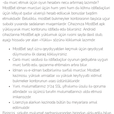
-də mərc etmək üçün oyun hesabını necə artırmaq lazımdır?
MostBet idman mərcləri üçün həm yeni həm də köhnə istifadəçiləri
üçün kifayət qədər əlverişli hesab ediləcək bonuslar təqdim
etməkdədir. Beləliklə, mostbet bukmeyker kontorasının başlıca uğur
səbəbi yuxarıda sadalanan məqamlardır. Cihazınıza MostBet apk
yükləyərək mərc kontorunu istifadə edə bilərsiniz. Android
cihazlarına MostBet apk yükləmək üçün rəsmi sayta daxil olub,
aşağı hissədə yer alan «Yüklə» sözünə klikləmək lazımdır.
MostBet sayt üzrə qeydiyyatdan keçmək üçün qeydiyyat
düyməsinə ilk olaraq klikləyirsiniz.
Canlı mərc vasitəsi ilə istifadəçilər oyunun gedişatına uyğun
mərc tərtib edə, qazanma ehtimalını artıra bilər.
İdman və e-idman tədbirlərinə sərfəli mərclər, Mostbet
kazinosu, yüksək əmsallar və yüksək keyfiyyətli xidmət
bukmeker kontorunun əsas üstünlükləridir.
Yəni, məlumatlarınız 7/24 SSL şifrələmə üsulu ilə qoruma
altındadır və üçüncü tərəfin məlumatlarınızı əldə etməsi
imkansızdır.
Lisenziya alarkən kazinoda bütün bu meyarlara əməl
edilməlidir.
Birincisi, şirkətin məlumat partnasiyasından birindən əldə edilə bilən