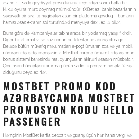
asandır – sadə qeydiyyat prosedurunu keçdikdən sonra hətta bir
kliklə oyuna mərc qoymaq mümkündür! 1XBet az, bahis bazarlarının
səxavətli bir sıra ilə həqiqətən asan bir platforma qoyduq – bunların
hamısı əsas ekranın sol tərəfindəki menyuya daxil edilə bilər.
Buna görə də Kampaniyalar tabını arada bir yoxlamaq yaxşı fikirdir.
Digər bir alternativ isə kazinonun bülletenlərinə abunə olmaqdır.
Beləcə bütün müvafiq məlumatları e-poçt ünvanınızda və ya mobil
nömrənizdə əldə edəcəksiniz. Mostbet barədə ümumilikdə və onun
bonus sistemi barəsində real oyunçuların fikirləri əsasən müsbətdir.
Çox insan büdcələrini artırmaq üçün sadiqlik proqramının əla fürsət
olduğunu qeyd edirlər.
MOSTBET PROMO KOD
AZƏRBAYCANDA MOSTBET
PROMOSYON KODU HELLO
PASSENGER
Həmçinin MostBet kartla depozit və çıxarış üçün hər hansı vergi və