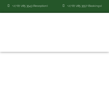
+27 87 285 3543 (Reception)
+27 87 285 3557 (Bookings)
MOSTBET PROMO
KOD
AZƏRBAYCANDA
MOSTBET
PROMOSYON KODU