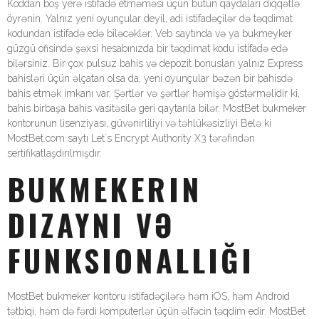
Koddan boş yerə istifadə etməməsi üçün bütün qaydaları diqqətlə
öyrənin. Yalnız yeni oyunçular deyil, adi istifadəçilər də təqdimat
kodundan istifadə edə biləcəklər. Veb saytında və ya bukmeyker
güzgü ofisində şəxsi hesabınızda bir təqdimat kodu istifadə edə
bilərsiniz. Bir çox pulsuz bahis və depozit bonusları yalnız Express
bahisləri üçün əlçatan olsa da, yeni oyunçular bəzən bir bahisdə
bahis etmək imkanı var. Şərtlər və şərtlər həmişə göstərməlidir ki,
bahis birbaşa bahis vasitəsilə geri qaytarıla bilər. MostBet bukmeker
kontorunun lisenziyası, güvənirliliyi və təhlükəsizliyi Belə ki
MostBet.com saytı Let`s Encrypt Authority X3 tərəfindən
sertifikatlaşdırılmışdır.
BUKMEKERIN
DIZAYNI VƏ
FUNKSIONALLIĞI
MostBet bukmeker kontoru istifadəçilərə həm iOS, həm Android
tətbiqi, həm də fərdi komputerlər üçün əlfəcin təqdim edir. MostBet