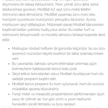
düyməsinə ilk olaraq klikləyirsiniz. Mərc şirkəti üzrə daha sonra
doldurulması gərəkən, MostBet AZ sayt üzrə mobil telefon
nömrənizi daxil etməlisiniz. MostBet yaşamaq üzrə mərc edə,
həmçinin oyunöncəsi mərclərinizi yerləşdirə bilərsiniz. Ayrıca,
müntəzəm sayt istifadəçiləri, Mütəmadi olaraq Mostbet İdarəsindən
təqdimat kodları şəklində hədiyyələr alırlar. Bu kodlar hərf və
nömrələrin birləşməsidir və müvafiq sahələrə birbaşa kuponda daxil
edilir.
Məbləğlər növbəti həftənin ilk günündə köçürülür, bu isə sizə
qərarınızı nəzərdən keçirib bəxtinizi bir daha sınamaq imkanı
verir.
Bu yaxınlarda, bahisdə ümumi ehtimalları artırmaq üçün
bukmeykerin kataloqunda bonus kodu çıxdı.
Qeyd edilən bonuslardan əlavə Mostbet Azərbaycan həm də
sadiqlik proqramı təqdim edir.
Mostbet bonus proqramı ilə həm əylənəcək, həm də əvəzsiz
mükafatlar qazana biləcəksiniz.
Fərqli mobil və masaüstü proqramlarının performansları üçün
yaxşı bir şöhrəti var, hər gün 1000-ə yaxın hadisənin
hərəkətini sürətli tempolu və təzə saxlayır.