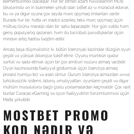
elementlərində olacaqlar. Hər bir idman azartı həvəskarının MDB
ölkələrində ən iri bukmeker şirkəti olan 1xBet az-ə müraciət edərək,
bu və ya digər oyuna çox sayda mərc qoymaq imkanları vardır.
Burada hər bir, hətta ən inadcıl azarkeş belə mərc qoymaq üçün
mütləq özünə maraqlı olan bir sahə tapacaqdır. Hər gün xətdə həm
geniş populyarlıq qazanan, həm də təcrübəli pərəstişkarlar üçün
mindən artıq hadisə təqdim edilir.
Ancaq başa düşməlisiniz ki, bütün lisenziyalı kazinolar düzgün oyun
çeşidi və yüksək ödənişlər təklif etmir. Oyunu mümkün qədər
sərfəli və sadə etmək üçün bir çox amilləri nəzərə almaq vacibdir.
Oyun kazinosunda fəaliyyət göstərmək üçün lisenziya almaq
prosesi həmişə tez və asan olmur. Qurum lisenziya almazdan əvvəl
təhlükəsizlik sistemi, ödəniş əməliyyatları, oyunların çeşidi və digər
mühüm məsələlərlə bağlı çoxlu yoxlamalardan keçməlidir. Çox vaxt
bunlar Curacao eGaming və oyun fəaliyyətinin tənzimlənməsi üçün
Malta şirkətidir.
MOSTBET PROMO
KOD NƏDIR VƏ