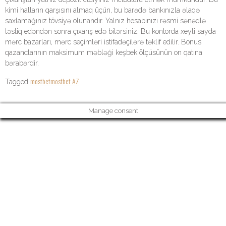
kimi halların qarşısını almaq üçün, bu barədə bankınızla əlaqə
saxlamağınız tövsiyə olunandır. Yalnız hesabınızı rəsmi sənədlə
təstiq edəndən sonra çıxarış edə bilərsiniz. Bu kontorda xeyli sayda
mərc bazarları, mərc seçimləri istifadəçilərə təklif edilir. Bonus
qazanclarının maksimum məbləği keşbek ölçüsünün on qatına
bərabərdir.
mostbet
mostbet AZ
Tagged
Manage consent