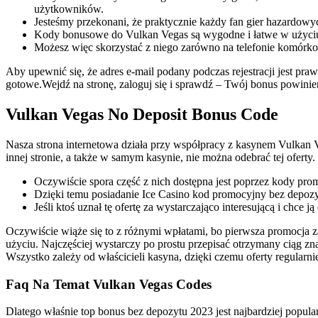
użytkowników.
Jesteśmy przekonani, że praktycznie każdy fan gier hazardo
Kody bonusowe do Vulkan Vegas są wygodne i łatwe w użyci
Możesz więc skorzystać z niego zarówno na telefonie komórkowy
Aby upewnić się, że adres e-mail podany podczas rejestracji jest pra
gotowe.Wejdź na stronę, zaloguj się i sprawdź – Twój bonus powinie
Vulkan Vegas No Deposit Bonus Code
Nasza strona internetowa działa przy współpracy z kasynem Vulkan 
innej stronie, a także w samym kasynie, nie można odebrać tej ofer
Oczywiście spora część z nich dostępna jest poprzez kody pro
Dzięki temu posiadanie Ice Casino kod promocyjny bez depozyt
Jeśli ktoś uznał tę ofertę za wystarczająco interesującą i chc
Oczywiście wiąże się to z różnymi wpłatami, bo pierwsza promocja
użyciu. Najczęściej wystarczy po prostu przepisać otrzymany ciąg z
Wszystko zależy od właścicieli kasyna, dzięki czemu oferty regularnie
Faq Na Temat Vulkan Vegas Codes
Dlatego właśnie top bonus bez depozytu 2023 jest najbardziej popula