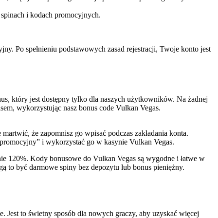
 spinach i kodach promocyjnych.
yjny. Po spełnieniu podstawowych zasad rejestracji, Twoje konto jest
s, który jest dostępny tylko dla naszych użytkowników. Na żadnej
rwisem, wykorzystując nasz bonus code Vulkan Vegas.
ę martwić, że zapomnisz go wpisać podczas zakładania konta.
kod promocyjny” i wykorzystać go w kasynie Vulkan Vegas.
dynie 120%. Kody bonusowe do Vulkan Vegas są wygodne i łatwe w
ogą to być darmowe spiny bez depozytu lub bonus pieniężny.
e. Jest to świetny sposób dla nowych graczy, aby uzyskać więcej