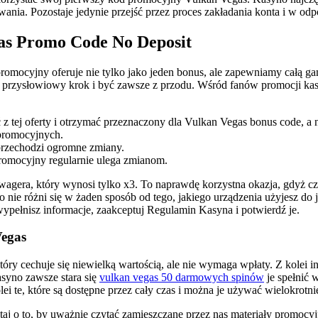
wania. Pozostaje jedynie przejść przez proces zakładania konta i w
as Promo Code No Deposit
romocyjny oferuje nie tylko jako jeden bonus, ale zapewniamy całą g
 przysłowiowy krok i być zawsze z przodu. Wśród fanów promocji kas
z tej oferty i otrzymać przeznaczony dla Vulkan Vegas bonus code, a
promocyjnych.
 przechodzi ogromne zmiany.
romocyjny regularnie ulega zmianom.
wagera, który wynosi tylko x3. To naprawdę korzystna okazja, gdyż cz
ie różni się w żaden sposób od tego, jakiego urządzenia użyjesz do j
wypełnisz informacje, zaakceptuj Regulamin Kasyna i potwierdź je.
egas
który cechuje się niewielką wartością, ale nie wymaga wpłaty. Z kole
syno zawsze stara się
vulkan vegas 50 darmowych spinów
je spełnić 
ei te, które są dostępne przez cały czas i można je używać wielokrotni
taj o to, by uważnie czytać zamieszczane przez nas materiały promocy