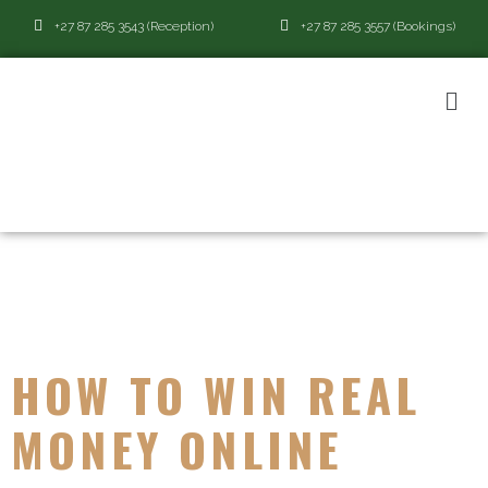
+27 87 285 3543 (Reception)
+27 87 285 3557 (Bookings)
AUTHOR:
SDHEBOTSEESTATES
HOW TO WIN REAL
MONEY ONLINE