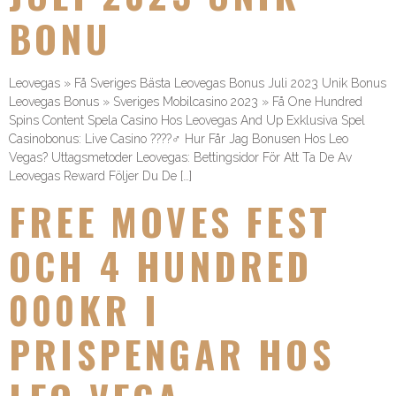
BONU
Leovegas » Få Sveriges Bästa Leovegas Bonus Juli 2023 Unik Bonus
Leovegas Bonus » Sveriges Mobilcasino 2023 » Få One Hundred
Spins Content Spela Casino Hos Leovegas And Up Exklusiva Spel
Casinobonus: Live Casino ????‍♂️ Hur Får Jag Bonusen Hos Leo
Vegas? Uttagsmetoder Leovegas: Bettingsidor För Att Ta De Av
Leovegas Reward Följer Du De […]
FREE MOVES FEST
OCH 4 HUNDRED
000KR I
PRISPENGAR HOS